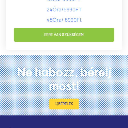
24Óra/5990FT
48Óra/ 6990Ft
ERRE VAN SZÜKSÉGEM
Ne habozz, bérelj
most!
BÉRELEK