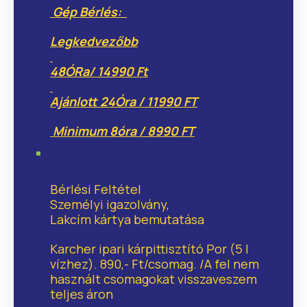
Gép Bérlés:
Legkedvezőbb
48ÓRa
/ 14990 F
t
Ajánlott 24Óra
/ 11990 FT
Minimum 8óra / 8990
FT
Bérlési Feltétel
Személyi igazolvány,
Lakcím kártya bemutatása
Karcher ipari kárpittisztító Por (5 l
vízhez). 890,- Ft/csomag. /A fel nem
használt csomagokat visszaveszem
teljes áron