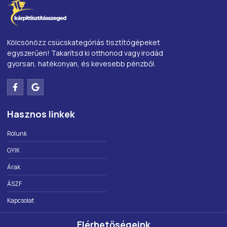
Kölcsönözz csúcskategóriás tisztítógépeket
egyszerűen! Takarítsd ki otthonod vagy irodád
gyorsan, hatékonyan, és kevesebb pénzből.
Hasznos linkek
Rólunk
GYIK
Árak
ÁSZF
Kapcsolat
Elérhetőségeink