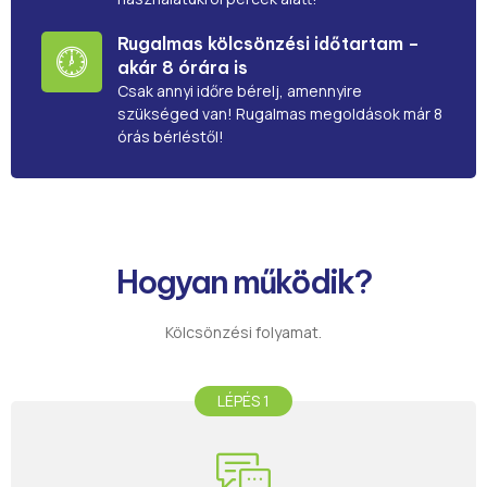
Rugalmas kölcsönzési időtartam –
akár 8 órára is
Csak annyi időre bérelj, amennyire
szükséged van! Rugalmas megoldások már 8
órás bérléstől!
Hogyan működik?
Kölcsönzési folyamat.
LÉPÉS 1