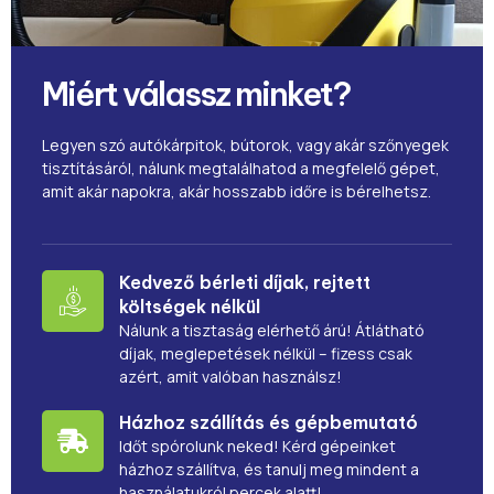
Miért válassz minket?
Legyen szó autókárpitok, bútorok, vagy akár szőnyegek
tisztításáról, nálunk megtalálhatod a megfelelő gépet,
amit akár napokra, akár hosszabb időre is bérelhetsz.
Kedvező bérleti díjak, rejtett
költségek nélkül
Nálunk a tisztaság elérhető árú! Átlátható
díjak, meglepetések nélkül – fizess csak
azért, amit valóban használsz!
Házhoz szállítás és gépbemutató
Időt spórolunk neked! Kérd gépeinket
házhoz szállítva, és tanulj meg mindent a
használatukról percek alatt!