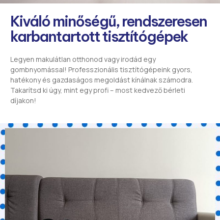
Kiváló minőségű, rendszeresen
karbantartott tisztítógépek
Legyen makulátlan otthonod vagy irodád egy
gombnyomással! Professzionális tisztítógépeink gyors,
hatékony és gazdaságos megoldást kínálnak számodra.
Takarítsd ki úgy, mint egy profi – most kedvező bérleti
díjakon!