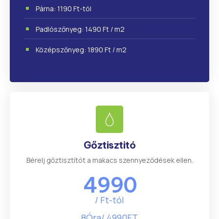
Párna: 1190 Ft-tól
Padlószőnyeg: 1490 Ft / m2
Középszőnyeg: 1890 Ft / m2
Gőztisztitó
Bérelj gőztisztítót a makacs szennyeződések ellen.
4990
/ Ft-tól
8Óra/ 4990FT