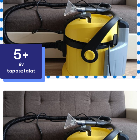
5+
év
tapasztalat