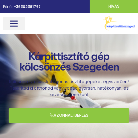
Bérlés
+36302381797
HÍVÁS
Kárpittisztító gép
kölcsönzés Szegeden
Kölcsönözz csúcskategóriás tisztítógépeket egyszerűen!
Takarítsd ki otthonod vagy irodád gyorsan, hatékonyan, és
kevesebb pénzből.
AZONNALI BÉRLÉS