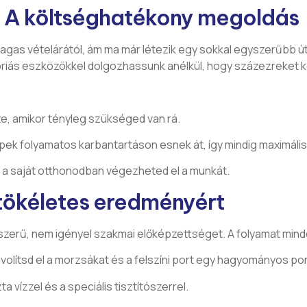
s: A költséghatékony megoldás
agas vételárától, ám ma már létezik egy sokkal egyszerűbb út
riás eszközökkel dolgozhassunk anélkül, hogy százezreket k
te, amikor tényleg szükséged van rá.
pek folyamatos karbantartáson esnek át, így mindig maximáli
 a saját otthonodban végezheted el a munkát.
 tökéletes eredményért
szerű, nem igényel szakmai előképzettséget. A folyamat mind
volítsd el a morzsákat és a felszíni port egy hagyományos por
ta vízzel és a speciális tisztítószerrel.