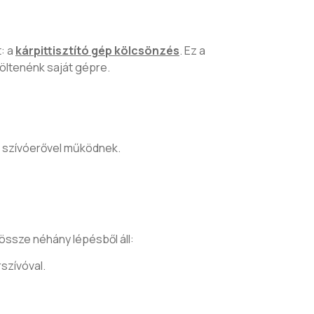
: a
kárpittisztító gép kölcsönzés
. Ez a
öltenénk saját gépre.
s szívóerővel működnek.
össze néhány lépésből áll:
szívóval.