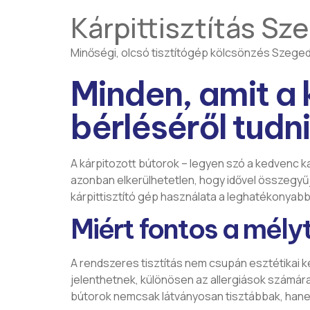
Kárpittisztítás Sz
Minőségi, olcsó tisztítógép kölcsönzés Szege
Minden, amit a 
bérléséről tudn
A kárpitozott bútorok – legyen szó a kedvenc k
azonban elkerülhetetlen, hogy idővel összegyűjt
kárpittisztító gép használata a leghatékonyabb
Miért fontos a mélyt
A rendszeres tisztítás nem csupán esztétikai 
jelenthetnek, különösen az allergiások számára.
bútorok nemcsak látványosan tisztábbak, hane