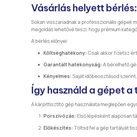
Vásárlás helyett bérlé
Sokan visszariadnak a professzionális gépek m
megoldás lehetővé teszi, hogy prémium kategó
A bérlés előnyei:
Költséghatékony:
Csak akkor fizetsz ér
Garantált hatékonyság:
A bérelhető gé
Kényelmes:
Saját időbeosztásod szerint,
Így használd a gépet a
A kárpittisztító gép használata meglepően egy
Porszívózás:
Első lépésként alaposan tá
Előkészítés:
Töltsd fel a gép tartályát tisz