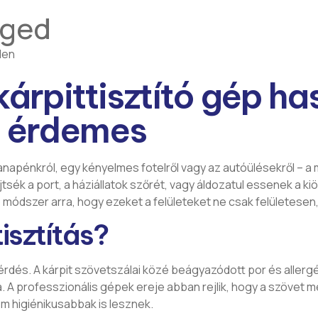
eged
den
kárpittisztító gép ha
i érdemes
anapénkról, egy kényelmes fotelről vagy az autóülésekről – a 
sék a port, a háziállatok szőrét, vagy áldozatul essenek a kiö
 módszer arra, hogy ezeket a felületeket ne csak felületesen
isztítás?
kérdés. A kárpit szövetszálai közé beágyazódott por és alle
 A professzionális gépek ereje abban rejlik, hogy a szövet mél
m higiénikusabbak is lesznek.