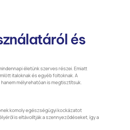
sználatáról és
mindennapi életünk szerves részei. Emiatt
mlött italoknak és egyéb foltoknak. A
, hanem mélyrehatóan is megtisztítsuk.
rgének komoly egészségügyi kockázatot
yéről is eltávolítják a szennyeződéseket, így a